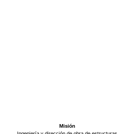
EDIFICIO DE
VIVIENDAS EN INCA
Misión
Ingeniería y dirección de obra de estructuras